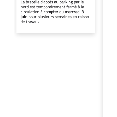
nove
La bretelle d’accès au parking par le
nord est temporairement fermé à la
En ra
circulation à
compter du mercredi 3
aura 
juin
pour plusieurs semaines en raison
novem
de travaux.
du ma
lundi
seron
ILLIC
Ligne
Ligne