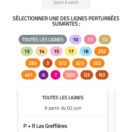
Jours à venir
SÉLECTIONNER UNE DES LIGNES PERTURBÉES
SUIVANTES :
TOUTES LES LIGNES
10
11
12
13
14
15
17
18
252
254
3
322
323
352
401
6
7
D20
D3
N3
TOUTES LES LIGNES
1
A partir du 02 juin
P + R Les Greffières
Dévi