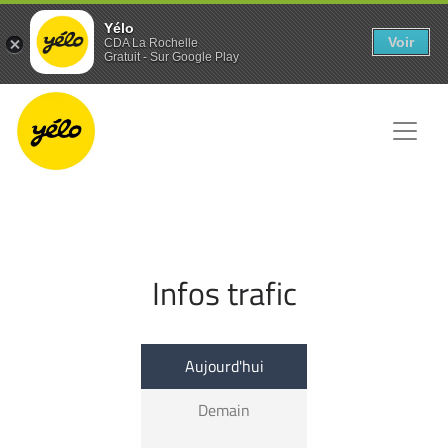
Panneau de gestion des cookies
Yélo
Voir
CDA La Rochelle
Gratuit - Sur Google Play
Infos trafic
Aujourd'hui
Demain