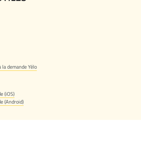
 à la demande Yélo
e (iOS)
de (Android)