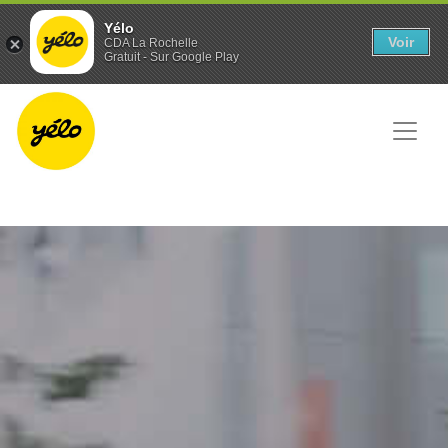
Panneau de gestion des cookies
Yélo
Voir
CDA La Rochelle
Gratuit - Sur Google Play