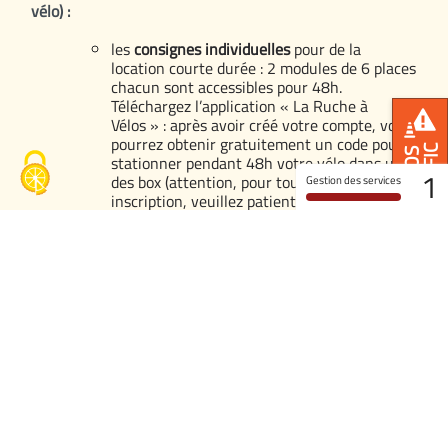
vélo) :
les
consignes individuelles
pour de la
location courte durée : 2 modules de 6 places
chacun sont accessibles pour 48h.
Téléchargez l’application « La Ruche à
Vélos » : après avoir créé votre compte, vous
pourrez obtenir gratuitement un code pour
TRAFIC
INFOS
stationner pendant 48h votre vélo dans un
1
des box (attention, pour toute nouvelle
Gestion des services
inscription, veuillez patienter 1 minute
avant d’utiliser le service) en l’attachant
avec un anti-vol ;
Infos trafic
les
vélo-box
pour de la
location de moyenne
à longue durée
: 12 places sont disponibles.
Pour les utiliser, stationnez votre vélo à
l’intérieur d’un vélo-box disponible en
Trafic normal sur toutes les lignes