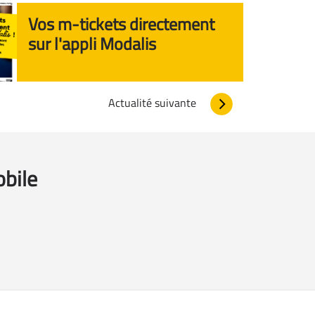
Vos m-tickets directement
sur l'appli Modalis
Actualité suivante
obile