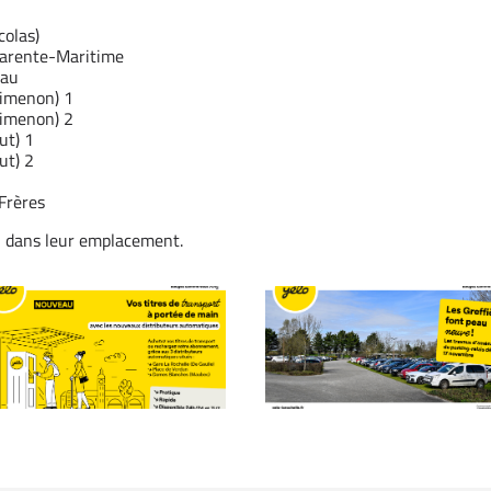
olas)
harente-Maritime
eau
Simenon) 1
Simenon) 2
ut) 1
ut) 2
 Frères
on dans leur emplacement.