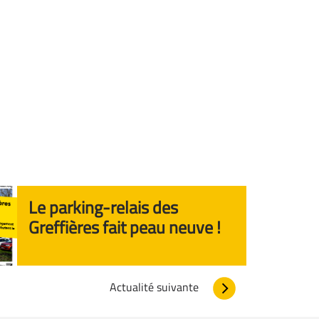
Le parking-relais des
Greffières fait peau neuve !
Actualité suivante