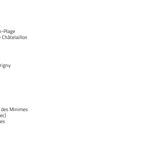
n-Plage
 Châtelaillon
rigny
e des Minimes
ec)
ves