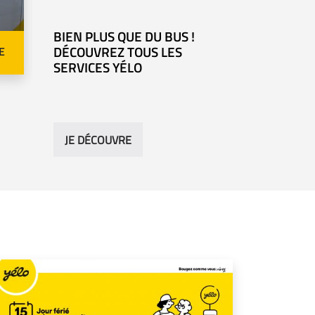
BIEN PLUS QUE DU BUS !
DÉCOUVREZ TOUS LES
E
PASSEUR / BUS DE MER
NAVETTE 
SERVICES YÉLO
JE DÉCOUVRE